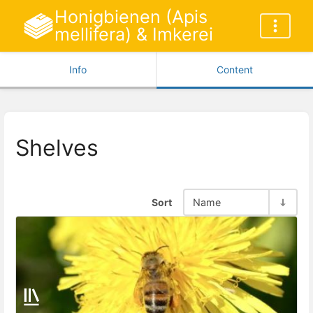
Honigbienen (Apis
mellifera) & Imkerei
Info
Content
Shelves
Sort
Name